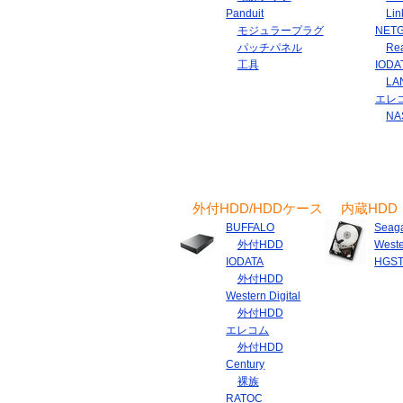
Panduit
Lin
モジュラープラグ
NET
パッチパネル
Re
工具
IODA
LA
エレ
NA
外付HDD/HDDケース
内蔵HDD
BUFFALO
Seag
外付HDD
Weste
IODATA
HGS
外付HDD
Western Digital
外付HDD
エレコム
外付HDD
Century
裸族
RATOC