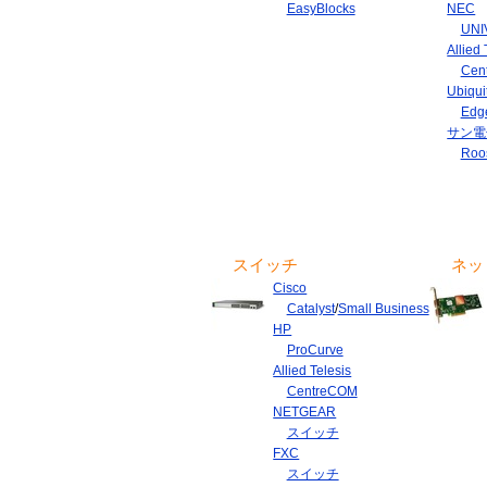
EasyBlocks
NEC
UNI
Allied 
Cen
Ubiqui
Edg
サン電
Roo
スイッチ
ネッ
Cisco
Catalyst
/
Small Business
HP
ProCurve
Allied Telesis
CentreCOM
NETGEAR
スイッチ
FXC
スイッチ