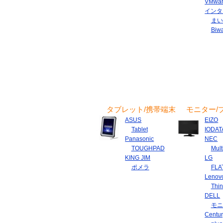
VMwa
インタ
まい
Biw
タブレット/携帯端末
モニター/
ASUS
EIZO
Tablet
IODAT
Panasonic
NEC
TOUGHPAD
Mult
KING JIM
LG
ポメラ
FLA
Lenov
Thin
DELL
モニ
Centu