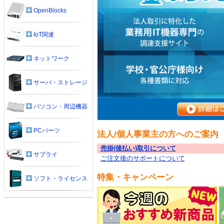
OpenBlocks
IoT関連
ネットワーク
サーバ・ストレージ
パソコン・周辺機器
PCパーツ
法人/個人事業主の方へのご案内
売掛(後払い)取引について
サプライ
ご注文後のサポートについて
特集・キャンペーン
ソフト・ライセンス