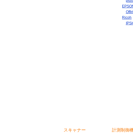
plu
EPSO
Of
Ricoh
IP
スキャナー
計測制御機