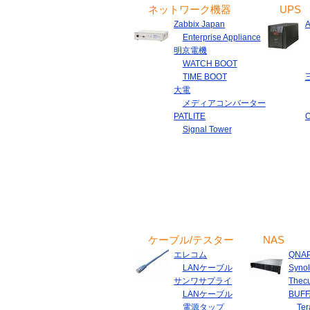
ネットワーク機器
UPS
Zabbix Japan
Enterprise Appliance
明京電機
WATCH BOOT
TIME BOOT
大電
メディアコンバーター
PATLITE
Signal Tower
ケーブル/テスター
NAS
エレコム
QNA
LANケーブル
Syno
サンワサプライ
Thec
LANケーブル
BUFF
電源タップ
Ter