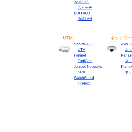
YAMAHA
スイッチ
BUFFALO
有線LAN
UTM
ネットワ
SonicWALL
Axis 
UTM
ネッ
Fortinet
Panas
FortiGate
ネッ
Juniper Networks
Plane
SRX
ネッ
WatchGuard
Firebox