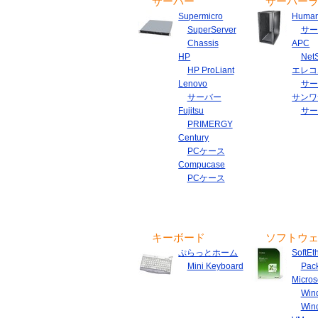
サーバー
サーバー
Supermicro
Huma
SuperServer
サー
Chassis
APC
HP
NetS
HP ProLiant
エレコ
Lenovo
サー
サーバー
サンワ
Fujitsu
サー
PRIMERGY
Century
PCケース
Compucase
PCケース
キーボード
ソフトウ
ぷらっとホーム
SoftEt
Mini Keyboard
Pac
Micros
Win
Win