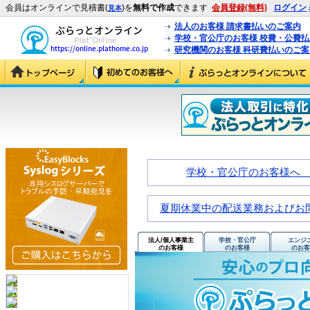
会員はオンラインで見積書(
)を
無料で作成
できます
会員登録(無料)
ログイン
見本
法人のお客様 請求書払いのご案内
学校・官公庁のお客様 校費・公費
研究機関のお客様 科研費払いのご案
学校・官公庁のお客様へ
夏期休業中の配送業務およびお問
法人/個人事業主
学校・官公庁
エンジ
のお客様
のお客様
のお客