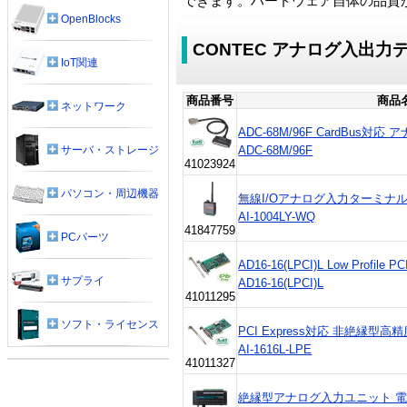
できます。ハードウェア自体の品質
OpenBlocks
CONTEC アナログ入出力
IoT関連
商品番号
商品
ネットワーク
ADC-68M/96F CardBu
ADC-68M/96F
サーバ・ストレージ
41023924
パソコン・周辺機器
無線I/Oアナログ入力ターミナル AI
AI-1004LY-WQ
41847759
PCパーツ
AD16-16(LPCI)L Low Pro
サプライ
AD16-16(LPCI)L
41011295
ソフト・ライセンス
PCI Express対応 非絶縁
AI-1616L-LPE
41011327
絶縁型アナログ入力ユニット 電