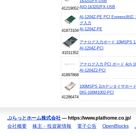
163202FX-USB
AIO-163202FX-USB
41219052
AI-1204Z-PE PCI Expres
グ入力
AI-1204Z-PE
41873104
アナログ入力ボード 10MSPS 12ビ
AI-1204Z-PCI
41011352
アナログ入力 PCI ボード 4ch 10M
AI-1204Z2-PCI
41897868
100MSPS 2chデジタイザボード D
DIG-100M1002-PCI
41286474
ぷらっとホーム株式会社
—
https://www.plathome.co.jp/
会社概要
株主・投資家情報
電子公告
OpenBlocks