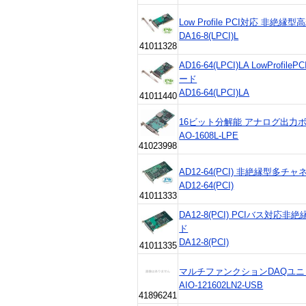
Low Profile PCI対応 非
DA16-8(LPCI)L
41011328
AD16-64(LPCI)LA LowPr
ード
AD16-64(LPCI)LA
41011440
16ビット分解能 アナログ出力ボード
AO-1608L-LPE
41023998
AD12-64(PCI) 非絶縁型多
AD12-64(PCI)
41011333
DA12-8(PCI) PCIバス
ド
DA12-8(PCI)
41011335
マルチファンクションDAQユニッ
AIO-121602LN2-USB
41896241