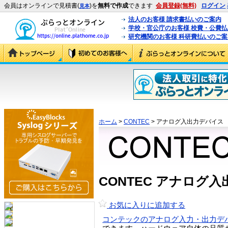
会員はオンラインで見積書(
)を
無料で作成
できます
会員登録(無料)
ログイン
見本
法人のお客様 請求書払いのご案内
学校・官公庁のお客様 校費・公費
研究機関のお客様 科研費払いのご案
ホーム
>
CONTEC
> アナログ入出力デバイス
CONTEC アナログ
お気に入りに追加する
コンテックのアナログ入力・出力デ