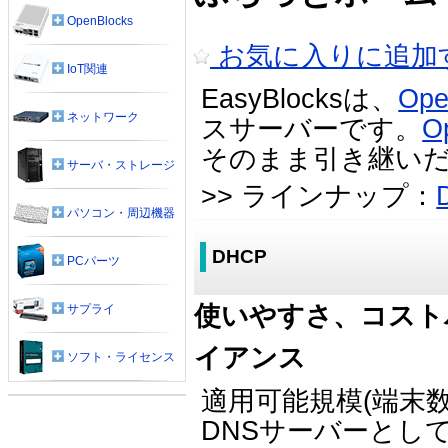
OpenBlocks
お気に入りに追加
IoT関連
EasyBlocksは、
Ope
ネットワーク
スサーバーです。
O
そのまま引き継い
サーバ・ストレージ
>> ラインナップ：
パソコン・周辺機器
DHCP
PCパーツ
使いやすさ、コスト
サプライ
イアンス
ソフト・ライセンス
適用可能規模(端末数
DNSサーバーとし