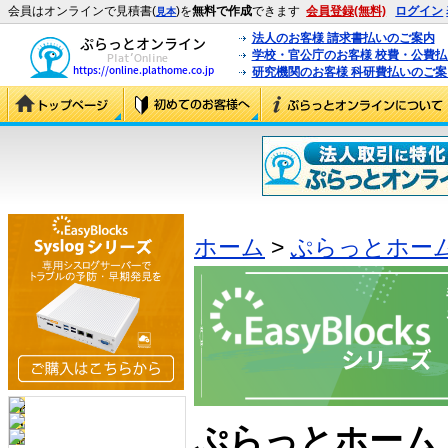
会員はオンラインで見積書(
)を
無料で作成
できます
会員登録(無料)
ログイン
見本
法人のお客様 請求書払いのご案内
学校・官公庁のお客様 校費・公費
研究機関のお客様 科研費払いのご案
ホーム
>
ぷらっとホー
ぷらっとホーム E