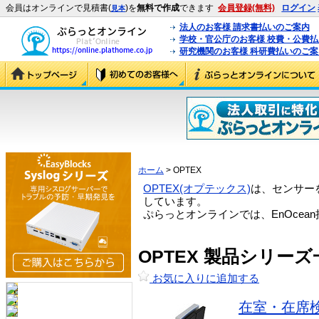
会員はオンラインで見積書(
)を
無料で作成
できます
会員登録(無料)
ログイン
見本
法人のお客様 請求書払いのご案内
学校・官公庁のお客様 校費・公費
研究機関のお客様 科研費払いのご案
ホーム
> OPTEX
OPTEX(オプテックス)
は、センサー
しています。
ぷらっとオンラインでは、EnOce
OPTEX 製品シリーズ
お気に入りに追加する
在室・在席