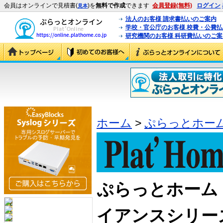
会員はオンラインで見積書(
)を
無料で作成
できます
会員登録(無料)
ログイン
見本
法人のお客様 請求書払いのご案内
学校・官公庁のお客様 校費・公費
研究機関のお客様 科研費払いのご案
ホーム
>
ぷらっとホー
ぷらっとホーム Eas
イアンスシリー